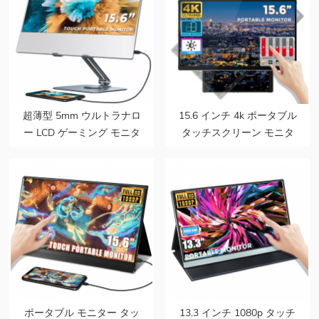
超薄型 5mm ウルトラナロ
15.6 インチ 4k ポータブル
ー LCD ゲーミング モニタ
タッチスクリーン モニタ
ー PC セカンド スクリー
ー bezeless 重力センサー
ン 15.6 タッチ ポータブル
携帯電話ラップトップ PC
モニター ポータブル スピ
用自動回転
ーカー付き ラップトップ
用
ポータブル モニター タッ
13.3 インチ 1080p タッチ