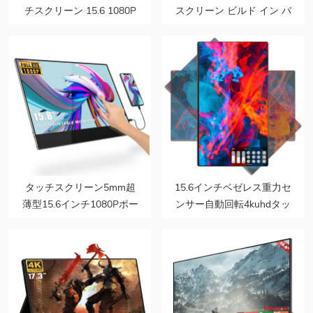
チスクリーン 15.6 1080P
スクリーン ビルド イン バ
HDMI USB C コンピュー
ッテリー ゲーム エクステ
ター ディスプレイ ウルト
ンダー モニター、フル機
ラ スリム トラベル セカン
能タイプ C インターフェ
ド モニター ラップトップ
イス付き
用
タッチスクリーン5mm超
15.6インチベゼレス重力セ
薄型15.6インチ1080Pポー
ンサー自動回転4kuhdタッ
タブルモニターサポートフ
チスクリーンusbモニター
ァクトリーODMOEM
ゲーマー携帯電話ラップト
ップPC用