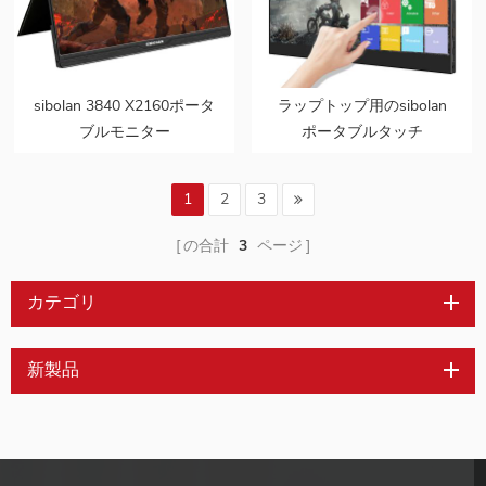
sibolan 3840 X2160ポータ
ラップトップ用のsibolan
ブルモニター
ポータブルタッチ
11ms100％NTSC 17.3イン
OSDLcd4kスクリーンモニ
チ4kLED
ター
1
2
3
の合計
3
ページ
カテゴリ
新製品