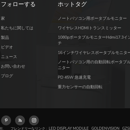
フォローする
ホットタグ
家
ノートパソコン用ポータブルモニター
私たちに関しては
ワイヤレスHDMIトランスミッター
1080pポータブルモニターhdmi17.3イ
製品
チ
ビデオ
16インチワイヤレスポータブルモニタ
ニュース
ノートパソコン用の自動回転ポータブ
お問い合わせ
ニター
ブログ
PD 45W 急速充電
重力センサーの自動回転
LED DISPLAY MODULE
GOLDENVISION
GZS
有.
フレンドリーなリンク :