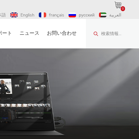
0
本語
English
français
русский
العربية
ポート
ニュース
お問い合わせ
検索情報...