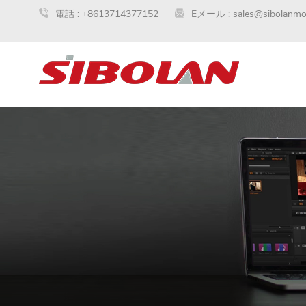
電話 :
+8613714377152
Eメール :
sales@sibolanmo