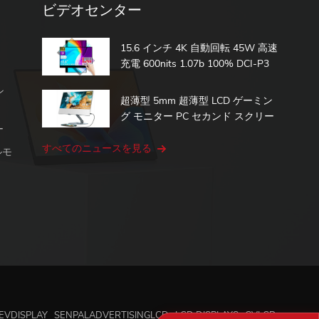
ビデオセンター
15.6 インチ 4K 自動回転 45W 高速
充電 600nits 1.07b 100% DCI-P3
内蔵バッテリー タッチ ポータブル
ン
モニター
超薄型 5mm 超薄型 LCD ゲーミン
グ モニター PC セカンド スクリー
ー
ン 15.6 タッチ ポータブル モニタ
ー
すべてのニュースを見る
ルモ
EVDISPLAY
SENPALADVERTISINGLCD
LCD DISPLAYS
GVLCD