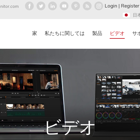
Login
|
Register
nitor.com
日
家
私たちに関しては
製品
ビデオ
サ
ビデオ