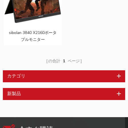
sibolan 3840 X2160ポータ
ブルモニター
11ms100％NTSC 17.3イン
チ4kLED
の合計
1
ページ
カテゴリ
新製品