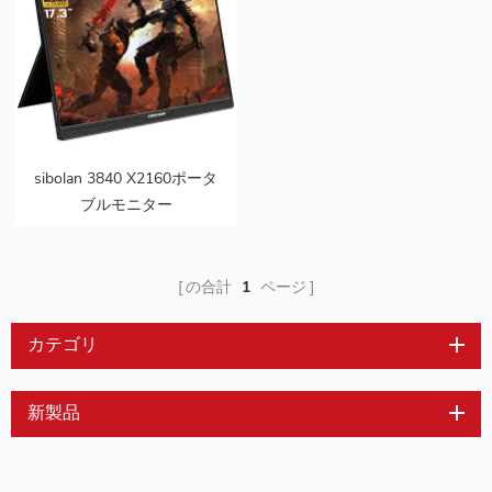
sibolan 3840 X2160ポータ
ブルモニター
11ms100％NTSC 17.3イン
チ4kLED
の合計
1
ページ
カテゴリ
新製品