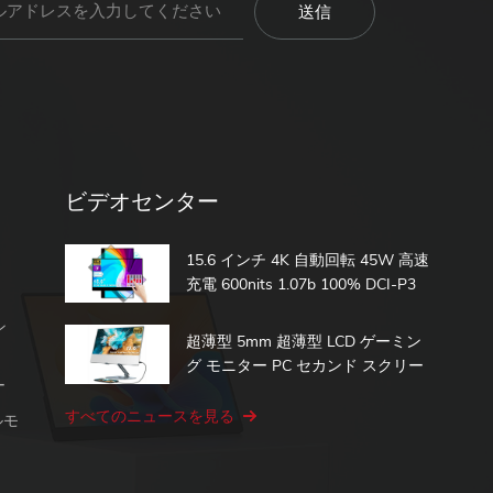
ビデオセンター
15.6 インチ 4K 自動回転 45W 高速
充電 600nits 1.07b 100% DCI-P3
内蔵バッテリー タッチ ポータブル
ン
モニター
超薄型 5mm 超薄型 LCD ゲーミン
グ モニター PC セカンド スクリー
ー
ン 15.6 タッチ ポータブル モニタ
ー
すべてのニュースを見る
ルモ