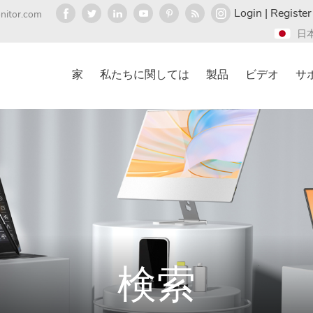
Login
|
Register
nitor.com
日
家
私たちに関しては
製品
ビデオ
サ
検索