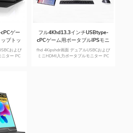
-cPCゲー
フル4Khd13.3インチUSBtype-
ラップトッ
cPCゲーム用ポータブルIPSモニ
ipsモニ
タースマートフォン用ラップト
ルUSBCおよび
fhd 4Kipshdr画面 デュアルUSBCおよび
ップ用
ニター PC
ミニHDMI入力ポータブルモニター PC
タブルモニタ
素材の超薄型デザイン ポータブルモニ
ドです
ターはわずか1.63ポンドです