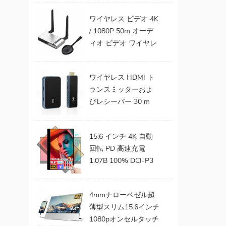
トモニターへのワイ
ワイヤレス ビデオ 4K
ヤレスHDMIトランス
/ 1080P 50m オーデ
ミッターおよびレシ
ィオ ビデオ ワイヤレ
ーバーキットのサポ
ス HDMI トランスミ
ート
ッターおよびレシー
ワイヤレス HDMI ト
バー TV モニター プ
ランスミッターおよ
ロジェクター用
びレシーバー 30 m
FHD HDMI エクステ
ンダー ビデオ オーデ
15.6 インチ 4K 自動
ィオ ラップトップ 電
回転 PD 高速充電
話からプロジェクタ
1.07B 100% DCI-P3
ー TV まで ゲーム用
色域 バッテリー内蔵
0 遅延
ラップトップ用タッ
4mmナローベゼル超
チ ポータブル モニタ
薄型スリム15.6インチ
ー
1080pオンセルタッチ