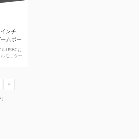
6インチ
PCゲームポー
ター
ュアルUSBCお
ブルモニター
金の設計
ジ