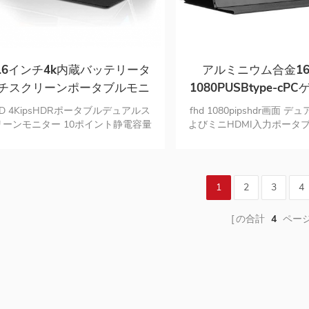
5.6インチ4k内蔵バッテリータ
アルミニウム合金1
チスクリーンポータブルモニ
1080PUSBtype-c
ーforps5サポートmactouch
タブルipsモニ
HD 4KipsHDRポータブルデュアルス
fhd 1080pipshdr画面 デ
リーンモニター 10ポイント静電容量
よびミニHDMI入力ポータ
タッチスクリーンモニター デュアル
高品質のアルミニウム合
SBcおよびミニHDMI入力ポートモニ
ター
1
2
3
4
の合計
4
ペー