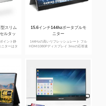
薄型スリム
15.6インチ144hzポータブルモ
オンセルタッ
ニター
ター
 10ポイント静
144Hzの高いリフレッシュレート フル
モニターはタ
HDMI1080Pディスプレイ 3msの応答速
します タッ
度 複数のデバイスの接続 構成とアイケ
s デュアル
アのアップグレード スリム,軽量＆ポー
ポートモニタ
タブル