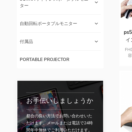
ター
自動回転ポータブルモニター
p
イ
付属品
FH
PORTABLE PROJECTOR
wi
U
お手伝いしましょうか
都合の良い方法でお問い合わせいた
だけます。メールまたは電話で24時
間年中無休でご利用いただけます。