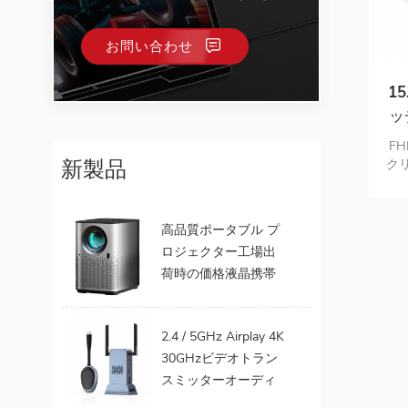
お問い合わせ
1
ッ
タ
F
新製品
ク
式
U
高品質ポータブル プ
ロジェクター工場出
荷時の価格液晶携帯
電話テレビ サポート
1080 P Android 9.0
2.4 / 5GHz Airplay 4K
16 GB 32 GB WiFi ホ
30GHzビデオトラン
ーム シアター
スミッターオーディ
オからTVプロジェク