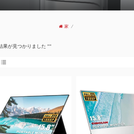
家
/
の結果が見つかりました ""