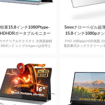
軽量15.8インチ1080Ptype-
5mmナローベゼル超
FHDHDRポータブルモニター
15.8インチ1080p
チポータブルモニ
のマテリアルテクスチャ 大画面超軽
FHD 1080pipsHDR画面
.89ポンド シングルtype-cは信号と
電容量式タッチスクリーン
電源に接続します
ッチメニューosdをサポート
チスクリーンサポートMASo
USBCおよびミニHD入力
ー