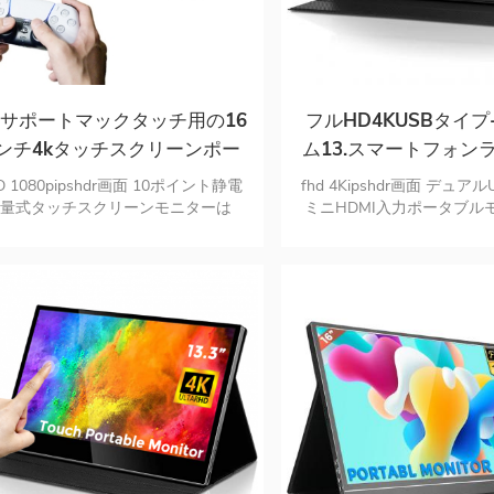
s5サポートマックタッチ用の16
フルHD4KUSBタイプ
ンチ4kタッチスクリーンポー
ム13.スマートフォン
タブルモニター
プ用3インチポータブル
D 1080pipshdr画面 10ポイント静電
fhd 4Kipshdr画面 デュア
ター
容量式タッチスクリーンモニターは
ミニHDMI入力ポータブルモ
n10touchをサポートします デュアル
素材超薄型デザイン ポー
SBcおよびミニHDMI入力ポートモニ
ーはわずか1.63ポン
ター