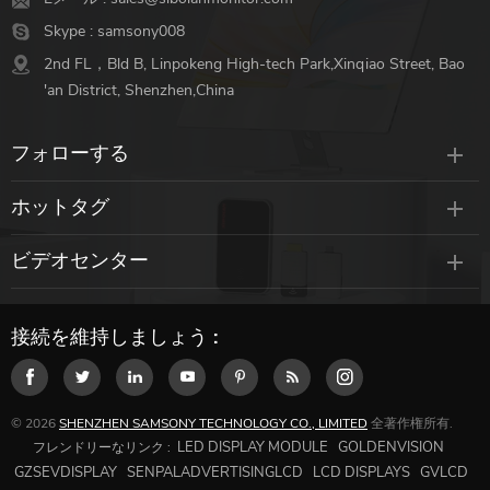
Skype :
samsony008
2nd FL，Bld B, Linpokeng High-tech Park,Xinqiao Street, Bao
'an District, Shenzhen,China
フォローする
ホットタグ
ビデオセンター
接続を維持しましょう :
© 2026
SHENZHEN SAMSONY TECHNOLOGY CO., LIMITED
全著作権所有.
LED DISPLAY MODULE
GOLDENVISION
フレンドリーなリンク :
GZSEVDISPLAY
SENPALADVERTISINGLCD
LCD DISPLAYS
GVLCD