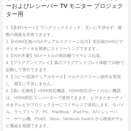
ーおよびレシーバー TV モニター プロジェク
ター用
1.【多対1モード】ワンクリックスイッチ、互いに干渉せず、複
数の画面を共有できます。
2.【HDMI互換+VGAデュアルスクリーン出力】非圧縮のHDビデ
オとオーディオを簡単にストリーミングできます。
3.【WiFi不要】50メートルの長距離ワイヤレス伝送。
4.【プラグアンドプレイ】真のプラグアンドプレイ体験で20秒で
起動して実行できます。
5.【コピー/拡張デュアルモード】マルチスクリーン操作を実現
し、相互に干渉しません。
6.【高い互換性】HDMI対応機器。HDMI対応ポートのない機器
は、HDMI対応コンバーターで使用できます。ビデオとオーディ
オをテレビやプロジェクターにワイヤレスで送信します。モバイ
ル、ラップトップ、PC、MacBook、iPad Pro、A/V レシーバ
ー、ゲーム機、PS4/5、Xbox、Nintendo Switch から映画やテレ
ビ番組を視聴できます。