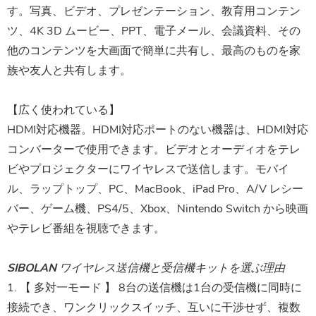
す。写真、ビデオ、プレゼンテーション、教育用コンテン
ツ、4K 3D ムービー、PPT、電子メール、会議資料、その
他のコンテンツを大画面で簡単に共有し、最高のものを家
族や友人と共有します。
【広く使われている】
HDMI対応機器。HDMI対応ポートのない機器は、HDMI対応
コンバーターで使用できます。ビデオとオーディオをテレ
ビやプロジェクターにワイヤレスで送信します。モバイ
ル、ラップトップ、PC、MacBook、iPad Pro、A/V レシー
バー、ゲーム機、PS4/5、Xbox、Nintendo Switch から映画
やテレビ番組を視聴できます。
SIBOLAN ワイヤレス送信機と受信機キットを選ぶ理由
1. 【
多対一モード
】 8台の送信機は1台の受信機に同時に
接続でき、ワンクリックスイッチ、互いに干渉せず、複数