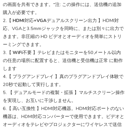
の画面を共有できます。*注: この操作には、送信機の追加
購入が必要です。
2.【
HDMI対応+VGAデュアルスクリーン出力
】HDMI対
応、VGAと3.5mmジャックを同時に、または別々に出力で
きます。非圧縮の HD ビデオとオーディオを簡単にストリ
ーミングできます。
3.【
WiFi不要
】テレビまたはモニターを50メートル以内
の任意の場所に配置すると、送信機と受信機は正常 に動作
します
4.【
プラグアンドプレイ
】真のプラグアンドプレイ体験で
20秒で起動して実行します。
5. 【
デュアルモードの複製・拡張
】マルチスクリーン操作
を実現し、お互いに干渉しません。
6.【
高い互換性
】HDMI対応機器。HDMI対応ポートのない
機器は、HDMI対応コンバーターで使用できます。ビデオと
オーディオをテレビやプロジェクターにワイヤレスで送信