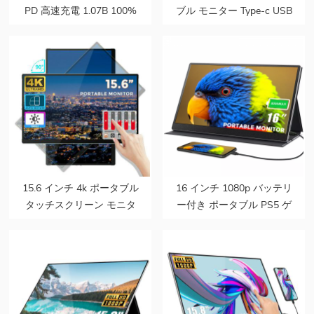
PD 高速充電 1.07B 100%
ブル モニター Type-c USB
DCI-P3 色域 バッテリー内
100% 色域モニター 4K
蔵 ラップトップ用タッチ
PS5 PC 用ポータブル モニ
ポータブル モニター
ター画面
15.6 インチ 4k ポータブル
16 インチ 1080p バッテリ
タッチスクリーン モニタ
ー付き ポータブル PS5 ゲ
ー bezeless 重力センサー
ーミング デュアル モニタ
携帯電話ラップトップ PC
ー ラップトップ用
用自動回転