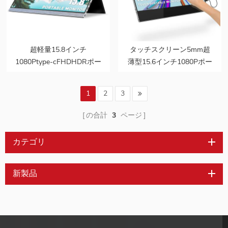
超軽量15.8インチ
タッチスクリーン5mm超
1080Ptype-cFHDHDRポー
薄型15.6インチ1080Pポー
タブルモニター
タブルモニターサポートフ
ァクトリーODMOEM
1
2
3
の合計
3
ページ
カテゴリ
新製品