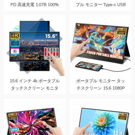
PD 高速充電 1.07B 100%
ブル モニター Type-c USB
DCI-P3 色域 バッテリー内
100% 色域モニター 4K
蔵 ラップトップ用タッチ
PS5 PC 用ポータブル モニ
ポータブル モニター
ター画面
15.6 インチ 4k ポータブル
ポータブル モニター タッ
タッチスクリーン モニタ
チスクリーン 15.6 1080P
ー bezeless 重力センサー
HDMI USB C コンピュー
携帯電話ラップトップ PC
ター ディスプレイ ウルト
用自動回転
ラ スリム トラベル セカン
ド モニター ラップトップ
用