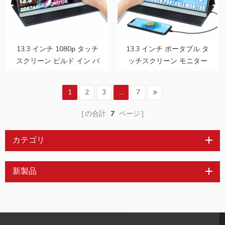
13.3 インチ 1080p タッチ
13.3 インチ ポータブル タ
スクリーン ビルド イン バ
ッチスクリーン モニター
ッテリー ゲーム エクステ
1080p ラップトップ Ps5
ンダー モニター、フル機
用 Hdmi および Usb タイ
1
2
3
...
7
能タイプ C インターフェ
プ C 入力
イス付き
の合計
7
ページ
カテゴリ
新製品