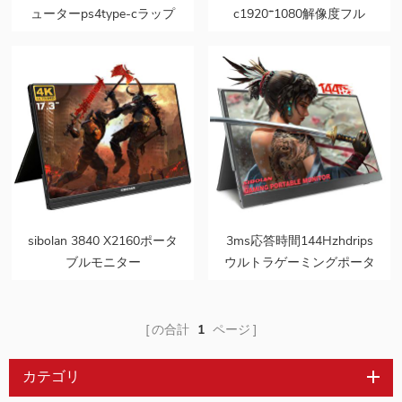
ューターps4type-cラップ
c1920*1080解像度フル
トップ1080pledipsパネル
hdhdrポータブルモニター
ポータブルゲーマーモニタ
ー
sibolan 3840 X2160ポータ
3ms応答時間144Hzhdrips
ブルモニター
ウルトラゲーミングポータ
11ms100％NTSC 17.3イン
ブルモニター
チ4kLED
の合計
1
ページ
カテゴリ