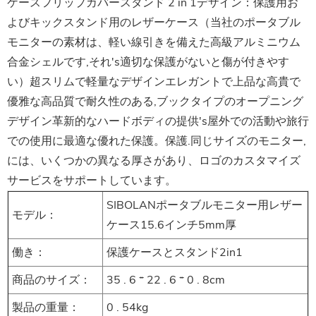
ケースフリップカバースタンド
2 in 1デザイン：保護用お
よびキックスタンド用のレザーケース（当社のポータブル
モニターの素材は、軽い線引きを備えた高級アルミニウム
合金シェルです,それ's適切な保護がないと傷が付きやす
い）超スリムで軽量なデザインエレガントで上品な高貴で
優雅な高品質で耐久性のある,ブックタイプのオープニング
デザイン革新的なハードボディの提供's屋外での活動や旅行
での使用に最適な優れた保護。保護.同じサイズのモニター,
には、いくつかの異なる厚さがあり、ロゴのカスタマイズ
サービスをサポートしています。
SIBOLANポータブルモニター用レザー
モデル：
ケース15.6インチ5mm厚
働き：
保護ケースとスタンド2in1
商品のサイズ：
35 . 6 * 22 . 6 * 0 . 8cm
製品の重量：
0 . 54kg