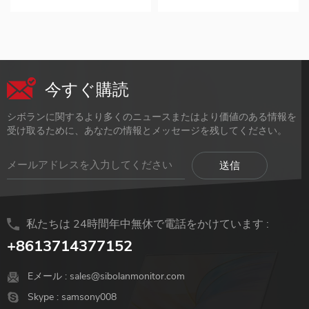
External Second Screen
るスマートカバー 耐久性の
Compact and Lightweight
Travel Monitor for Laptop
あるpuレザー外装 雰囲気の
Travel Monitor 3 in 1 Display
ある外観デザイン
Mode Widely Compatible
今すぐ購読
シボランに関するより多くのニュースまたはより価値のある情報を
受け取るために、あなたの情報とメッセージを残してください。
私たちは 24時間年中無休で電話をかけています :
+8613714377152
Eメール :
sales@sibolanmonitor.com
Skype :
samsony008