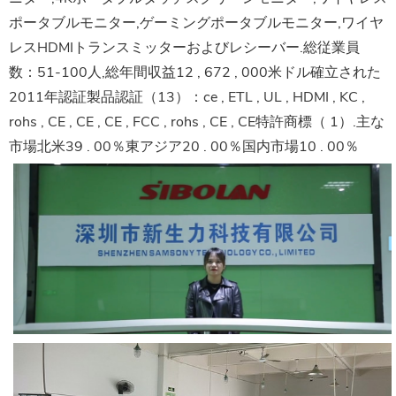
ポータブルモニター,ゲーミングポータブルモニター,ワイヤ
レスHDMIトランスミッターおよびレシーバー.総従業員
数：51-100人,総年間収益12 , 672 , 000米ドル確立された
2011年認証製品認証（13）：ce , ETL , UL , HDMI , KC ,
rohs , CE , CE , CE , FCC , rohs , CE , CE特許商標（ 1）.主な
市場北米39 . 00％東アジア20 . 00％国内市場10 . 00％