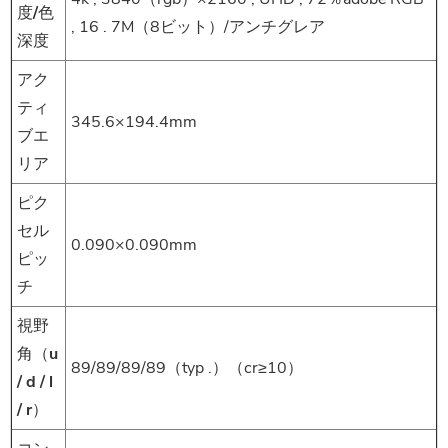
度/色
, 16 . 7M（8ビット）/アンチグレア
深度
アク
ティ
345.6×194.4mm
ブエ
リア
ピク
セル
0.090×0.090mm
ピッ
チ
視野
角（u
89/89/89/89（typ .）（cr≥10）
/ d / l
/ r）