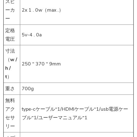
スピ
ーカ
2x 1 . 0w（max .）
ー
定格
5v-4 . 0a
電圧
寸法
（w /
250 * 370 * 9mm
h /
t）
重さ
700g
無料
アク
type-cケーブル*1/HDMIケーブル*1/usb電源ケー
セサ
ブル*1/ユーザーマニュアル*1
リー