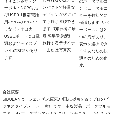
じられないほどコ
ィオと拡張サンダ
のポータブルコ
ンパクトで軽量な
ーボルト3.0PCおよ
ンピュータモニ
デザイン,でどこに
びUSB3.1携帯電話.
ターを包括的に
でも持ち運びでき
用のVGA,DVI.のよ
保護します.カバ
ます, 3旅行者に最
うなビデオ出力
ーベースには2
適,編集者,頻繁に
USBCポートには電
つの溝があり、
旅行するデザイナ
源およびディスプ
表示を選択でき
ーまたは写真家.
レイ.の機能があり
ますあなたの快
ます。
適さのための角
度.
会社概要
SIBOLANは、シェンゼン,広東,中国.に拠点を置くプロのビ
ジネスタイプメーカー,商社.です。主な製品：ポータブルモ
ニター,4Kポータブルタッチスクリーンモニター,ワイヤレス