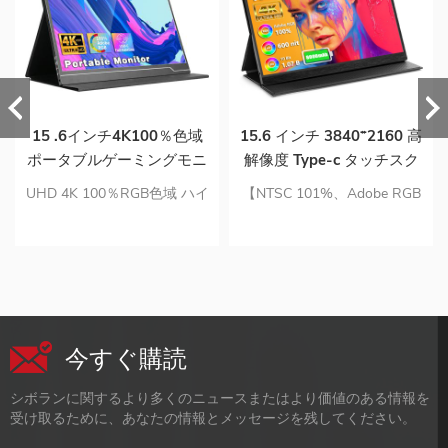
15 .6インチ4K100％色域
15.6 インチ 3840*2160 高
ポータブルゲーミングモニ
解像度 Type-c タッチスク
ター（ラップトップ用）
リーン 4k ラップトップ ポ
UHD 4K 100％RGB色域 ハイ
【NTSC 101%、Adobe RGB
ータブル ゲーム モニター
ブリッド信号USB-Cおよび
100%】 よりリアルな色を表
バッテリー付き
mini-hdmi接続 アップグレー
示。 【内蔵8000mAhバッテ
ドされた構成とアイケア ス
リー】 接続機器の電力を消
マートカバー＆スクリーンプ
耗しません。 【プラグアン
ロテクター
ドプレイ、デュアルフル機能
Type-C】 ポートはほとんど
今すぐ購読
のPCディスプレイよりも実
用的です。 【ポータブルデ
シボランに関するより多くのニュースまたはより価値のある情報を
ザイン、保護ケースとスタン
受け取るために、あなたの情報とメッセージを残してください。
ド付き】 軽量アルミニウム