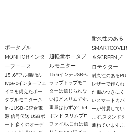
耐久性のある
ポータブル
SMARTCOVER
超軽量ポータブ
MONITORインタ
＆SCREENプ
ルモニター
ーフェース
ロテクター
15.6インチUSB-C
15 .6"フル機能の
耐久性のあるPU
ラップトップモニ
type-cインターフェ
レザーで作られ
ターは信じられな
イスを備えたポー
た傷のつきにく
いほどスリムです,
タブルモニター,3-
いスマートカバ
重量はわずか1.54
in-1USB-C統合電
ーが付属してい
ポンド,スリムプロ
源,信号伝送,USBポ
ます,スタンドを
ファイル,これは信
ート.多くのオーデ
兼ねています,こ