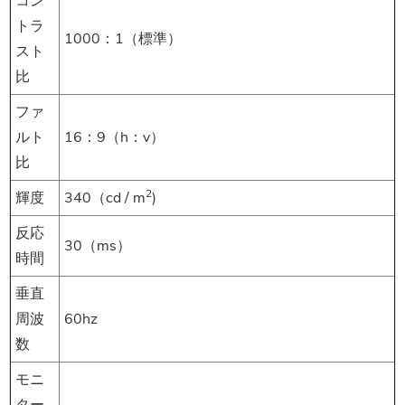
コン
トラ
1000：1（標準）
スト
比
ファ
ルト
16：9（h：v）
比
2
輝度
340（cd / m
)
反応
30（ms）
時間
垂直
周波
60hz
数
モニ