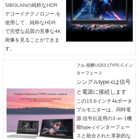
SIBOLANの純粋なHDR
デコードテクノロジー,を
使用して、純粋なHDR.
で完璧な品質の見事な4K
画像を見ることができま
す。
フル.発酵USB3.1TYPE-Cイン
ターフェース
シングルtype-cは信号
と電源に接続します
この15.6インチ4kポータ
ブルモニターは、同時電
源.信号伝送用の3-in-1機
能type-cインターフェー
スと統合された革新的な