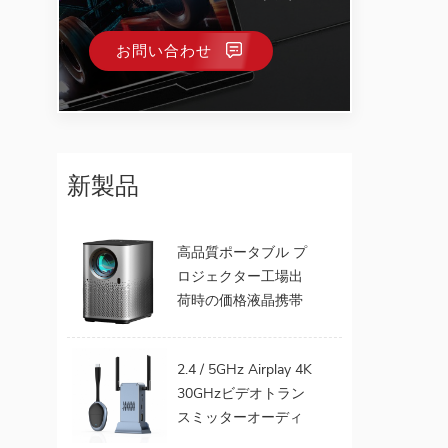
お問い合わせ
新製品
高品質ポータブル プ
ロジェクター工場出
荷時の価格液晶携帯
電話テレビ サポート
1080 P Android 9.0
2.4 / 5GHz Airplay 4K
16 GB 32 GB WiFi ホ
30GHzビデオトラン
ーム シアター
スミッターオーディ
オからTVプロジェク