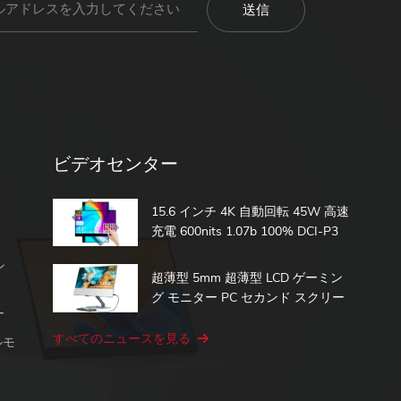
ビデオセンター
15.6 インチ 4K 自動回転 45W 高速
充電 600nits 1.07b 100% DCI-P3
内蔵バッテリー タッチ ポータブル
ン
モニター
超薄型 5mm 超薄型 LCD ゲーミン
グ モニター PC セカンド スクリー
ー
ン 15.6 タッチ ポータブル モニタ
ー
すべてのニュースを見る
ルモ