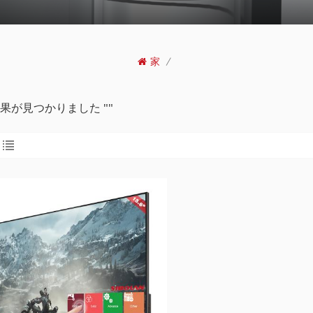
家
/
結果が見つかりました ""