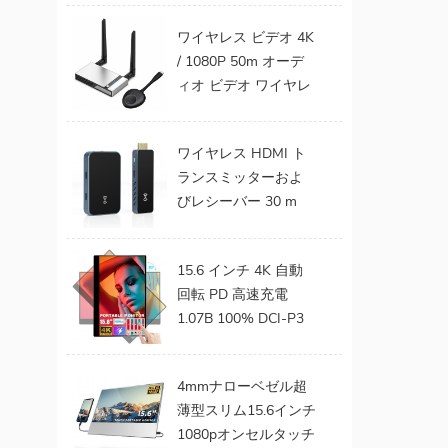
トモニターへのワイ
ワイヤレス ビデオ 4K
ヤレスHDMIトランス
/ 1080P 50m オーデ
ミッターおよびレシ
ィオ ビデオ ワイヤレ
ーバーキットのサポ
ス HDMI トランスミ
ート
ッターおよびレシー
ワイヤレス HDMI ト
バー TV モニター プ
ランスミッターおよ
ロジェクター用
びレシーバー 30 m
FHD HDMI エクステ
ンダー ビデオ オーデ
15.6 インチ 4K 自動
ィオ ラップトップ 電
回転 PD 高速充電
話からプロジェクタ
1.07B 100% DCI-P3
ー TV まで ゲーム用
色域 バッテリー内蔵
0 遅延
ラップトップ用タッ
4mmナローベゼル超
チ ポータブル モニタ
薄型スリム15.6インチ
ー
1080pオンセルタッチ