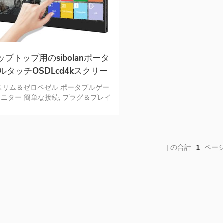
ップトップ用のsibolanポータ
ルタッチOSDLcd4kスクリー
ンモニター
スリム＆ゼロベゼル ポータブルゲー
ニター 簡単な接続, プラグ＆プレイ
の合計
1
ペー