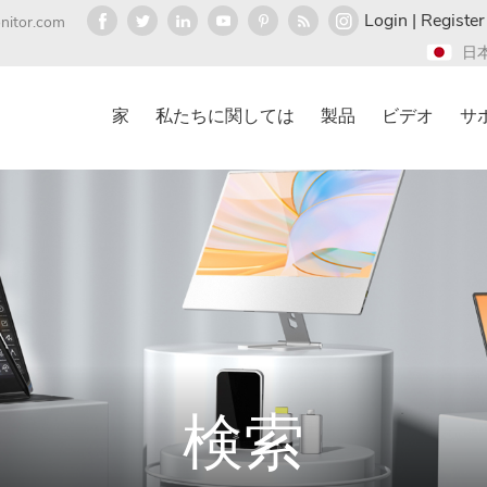
Login
|
Register
nitor.com
日
家
私たちに関しては
製品
ビデオ
サ
検索