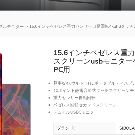
15.6インチベゼレス重力センサー自動回転4kuhdタッ
タブルモニター
/
15.6インチベゼレス重
スクリーンusbモニタ
PC用
見事な4KウルトラHDポータブルディスプ
10ポイント静電容量式タッチスクリーンモ
重力センサー自動回転
ベゼレス回転セカンドスクリーン
デュアルUSBCモニター
ブランド:
SIBOLA