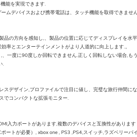
チ機能を実現できます.
ゲームデバイスおよび携帯電話は、タッチ機能を取得できません
製品の方向を感知し,、製品の位置に応じてディスプレイを水
業効率とエンターテインメントがより人道的に向上します.。
,、一度に90度しか回転できません.正しく回転しない場合,も
.
レスデザイン,プロファイルで注目に値し、完璧な旅行仲間に
スでコンパクトな拡張モニター.
ニHDMI入力ポートがあります,複数のデバイスと互換性があります
必要）, xbox one , PS3 ,PS4,スイッチ,ラズベリーパイ