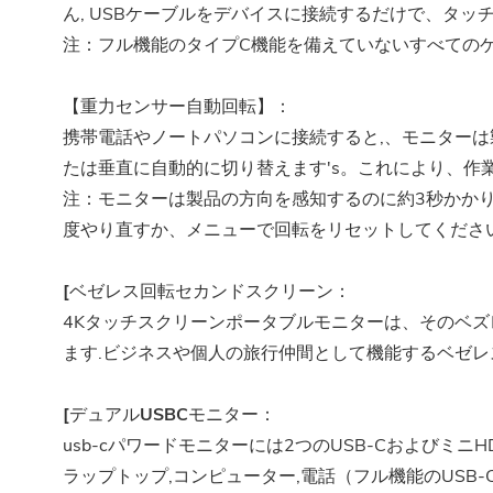
ん, USBケーブルをデバイスに接続するだけで、タッ
注：フル機能のタイプC機能を備えていないすべての
【重力センサー自動回転】：
携帯電話やノートパソコンに接続すると,、モニターは
たは垂直に自動的に切り替えます's。これにより、作
注：モニターは製品の方向を感知するのに約3秒かかり
度やり直すか、メニューで回転をリセットしてください
[ベゼレス回転セカンドスクリーン：
4Kタッチスクリーンポータブルモニターは、そのベズ
ます.ビジネスや個人の旅行仲間として機能するベゼレ
[デュアルUSBCモニター：
usb-cパワードモニターには2つのUSB-Cおよびミ
ラップトップ,コンピューター,電話（フル機能のUSB-Cポートが