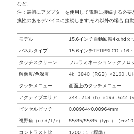
など.
注：最初にアダプターを使用して電源に接続する必要が
換性のあるデバイスに接続します,それ以外の場合,自
モデル
15.6インチ自動回転4kuhd
パネルタイプ
15.6インチTFTIPSLCD（
タッチスクリーン
フルラミネーションテクノロジ
解像度/色深度
4k , 3840（RGB）×2160 , U
タッチメニュー
画面上のタッチメニュー
アクティブエリア
344 . 218（h）×193 . 622
ピクセルピッチ
0.08964×0.08964mm
視野角（u / d / l / r）
85/85/85/85（typ .）（cr≥1
コントラスト比
1200：1（標準）