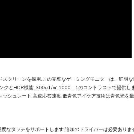
Sのグレードスクリーンを採用.この完璧なゲーミングモニターは、鮮明な
HDR機能, 300cd /㎡,1000：1のコントラストで提供し
60hzリフレッシュレート,高速応答速度.低青色アイケア技術は青色光を
高感度なタッチをサポートします,追加のドライバーは必要ありま