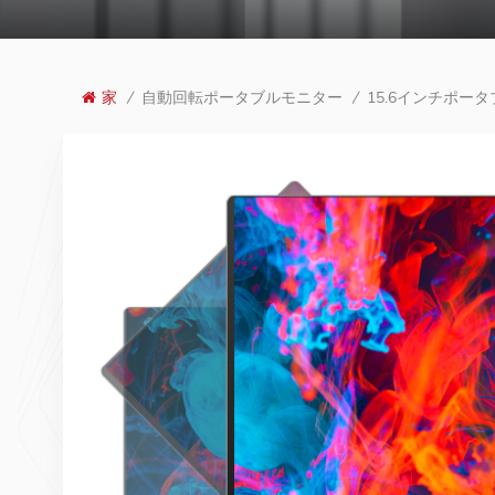
自動回転ポータブルモニター
15.6インチポー
家
/
/