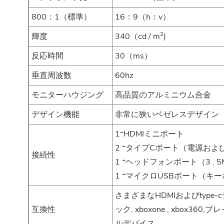
800：1（標準）
16：9（h：v）
2
輝度
340（cd / m
)
反応時間
30（ms）
垂直周波数
60hz
モニターハウジング
高品質のアルミニウム合金
デザイン機能
非常に狭いベゼレスデザイン
1*HDMIミニポート
2 *タイプCポート（電源お
接続性
1 *ヘッドフォンポート（3 . 
1 *マイクロUSBポート（
さまざまなHDMIおよびtyp
互換性
ック, xboxone , xbox
ルデバイス.