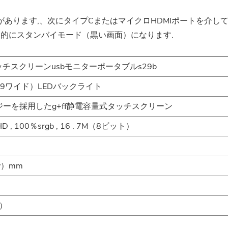
あります,、次にタイプCまたはマイクロHDMIポートを介し
動的にスタンバイモード（黒い画面）になります.
タッチスクリーンusbモニターポータブルs29b
16：9ワイド）LEDバックライト
ーを採用したg+ff静電容量式タッチスクリーン
HD , 100％srgb , 16 . 7M（8ビット）
（v）mm
0）