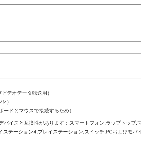
よびビデオデータ転送用）
5MM）
キーボードとマウスで接続するため）
e-cデバイスと互換性があります：スマートフォン,ラップトップ,
360,プレイステーション4,プレイステーション,スイッチ,PCおよびモバ