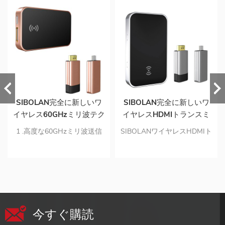
SIBOLAN完全に新しいワ
SIBOLAN完全に新しいワ
イヤレス60GHzミリ波テク
イヤレスHDMIトランスミ
ノロジー1080pHDMIゲー
ッターレシーバーキット
1 .高度な60GHzミリ波送信
SIBOLANワイヤレスHDMIト
ミングエクステンダーワイ
技術により、3.96gbitの超広
ランスミッターレシーバーキ
ヤレストランスミッターレ
帯域伝送帯域幅,安定した妨
ットは、HDMIまたはUSB-
シーバーキット
害のない信号が得られます。
C（ライトニング）ソースか
2.ほぼゼロのレイテンシーで
らのHDMIまたはUSB-C（ラ
の非圧縮オーディオとビデ
イトニング）オーディオおよ
オ-ゲームとストリーミング
びビデオ信号を、遅延なしで
今すぐ購読
に理想的。 最大1920x1080
5メートル以内の直視線内の