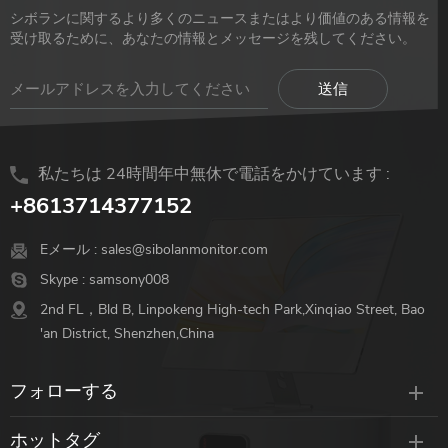
@ 60hz,の3.解像度は、室内
HDMIディスプレイにワイヤ
シボランに関するより多くのニュースまたはより価値のある情報を
で最大5Mの信号を拡張しま
レスで送信するように設計さ
受け取るために、あなたの情報とメッセージを残してください。
す。 4 . hdmiオーディオフォ
れています。レイテンシーが
ーマットがサポートされてい
ゼロの1080p@60hzビデオ解
ます–ドルビーデジタル/ DTS
像度を体験,、デスクトップ
|ドルビートゥルーHDMI/dts-
またはプレゼンテーションア
hdmi; 5.専用のクローズドワ
プリケーションやゲームに最
私たちは 24時間年中無休で電話をかけています :
イヤレスシステム-wifiネット
適なデバイス.ドルビー,トゥ
ワークは必要ありません。 6.
ルーHD,やDTS-HDなどの高
+8613714377152
サポート拡張PC,マック,ラッ
解像度デジタルオーディオフ
プトップ,スマートフォ
ォーマットをサポート,した
Eメール :
sales@sibolanmonitor.com
ン,iPhone,パッド,PS5,スイッ
がって、ユーザーは利便性の
Skype :
samsony008
チ,ゲームコンソール/カメラ
ために視聴体験を犠牲にする
2nd FL，Bld B, Linpokeng High-tech Park,Xinqiao Street, Bao
オーディオ/ビデオ/プレゼン
必要がありません. なぜ選ぶ
'an District, Shenzhen,China
テーションのサポート外部
のか sibolanワイヤレスHDト
HDMI;モニター/プロジェクタ
ランスミッターレシーバーキ
フォローする
ー/hdtv/ケーブルなしのポー
ット Wi-Fiディスプレイドン
タブルモニターなどのディス
グルの代わりに？ *レイテン
ホットタグ
プレイ。 7.プラグアンドプレ
シーなし *圧縮なし *干渉な