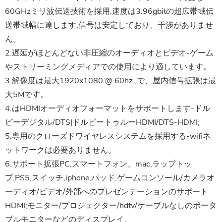
60GHzミリ波伝送技術を採用,速度は3.96gbitの超広帯域伝
送帯域幅に達します,信号は安定しており、干渉がありませ
ん。
2.遅延がほとんどない非圧縮のオーディオとビデオ-ゲーム
やストリーミングメディアでの使用により適しています。
3.解像度は最大1920x1080 @ 60hz ,で、屋内信号拡張は最
大5Mです。
4.はHDMIオーディオフォーマットをサポートします-ドル
ビーデジタル/DTS|ドルビートゥルーHDMI/DTS-HDMI;
5.専用のクローズドワイヤレスシステムを採用する-wifiネ
ットワークは必要ありません。
6.サポート拡張PC,スマートフォン、mac,ラップトッ
プ,PS5,スイッチ,iphone,パッド,ゲームコンソール/カメラオ
ーディオ/ビデオ/外部へのプレゼンテーションのサポート
HDMI;モニター/プロジェクター/hdtv/ケーブルなしのポータ
ブルモニターなどのディスプレイ。