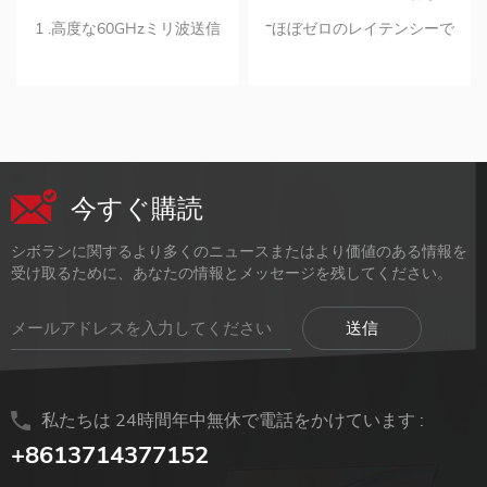
ノロジー1080pHDMIゲー
受信機キット
1 .高度な60GHzミリ波送信
*ほぼゼロのレイテンシーで
ミングエクステンダーワイ
技術により、3.96gbitの超広
の非圧縮オーディオとビデオ
ヤレストランスミッターレ
帯域伝送帯域幅,安定した妨
*最大1920x1080@60hzの解
シーバーキット
害のない信号が得られます。
像度 *60GHzのワイヤレス周
2.ほぼゼロのレイテンシーで
波数を介した既存のwifiデバ
の非圧縮オーディオとビデ
イスとの干渉を最小限に抑え
オ-ゲームとストリーミング
る *ソース/ディスプレイ接続
今すぐ購読
に理想的。 最大1920x1080
およびワイヤレスリンク,ワ
@ 60hz,の3.解像度は、室内
イヤレステクノロジーの速度
シボランに関するより多くのニュースまたはより価値のある情報を
で最大5Mの信号を拡張しま
が3.96gbitのLEDステータス
受け取るために、あなたの情報とメッセージを残してください。
す。 4 . hdmiオーディオフォ
ライト *USBまたは付属のAC
ーマットがサポートされてい
アダプターを介したデュアル
ます–ドルビーデジタル/ DTS
電源オプションをサポート *
|ドルビートゥルーHDMI/dts-
簡単に配置できるコンパクト
hdmi; 5.専用のクローズドワ
な取り付け可能な設計,プラ
私たちは 24時間年中無休で電話をかけています :
イヤレスシステム-wifiネット
グアンドプレイ送信機と受信
ワークは必要ありません。 6.
機 *信号を最大5Mの室内に拡
+8613714377152
サポート拡張PC,マック,ラッ
張 *LPCMステレオオーディ