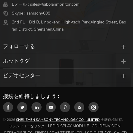
プトップ,スマートフォ
オ形式をサポート
Eメール :
sales@sibolanmonitor.com
ン,iPhone,パッド,PS5,スイッ
Skype :
samsony008
チ,ゲームコンソール/カメラ
2nd FL，Bld B, Linpokeng High-tech Park,Xinqiao Street, Bao
オーディオ/ビデオ/プレゼン
'an District, Shenzhen,China
テーションのサポート外部
HDMI;モニター/プロジェクタ
フォローする
ー/hdtv/ケーブルなしのポー
タブルモニターなどのディス
ホットタグ
プレイ。 7.プラグアンドプレ
イ-ソフトウェアのインスト
ビデオセンター
ールなし,送信機と受信機は
工場で事前にペアリングされ
ています。 8.USBまたはAC
接続を維持しましょう :
アダプターを介したデュアル
電源オプションをサポートし
ます。 9 .コンパクトに取り
付け可能な超スリムで軽量な
© 2026
SHENZHEN SAMSONY TECHNOLOGY CO., LIMITED
全著作権所有.
デザインで、簡単に配置でき
LED DISPLAY MODULE
GOLDENVISION
フレンドリーなリンク :
ます。