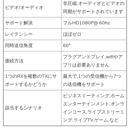
非圧縮,オーディオとビデオの
ビデオ/オーディオ
同期がサポートされています
サポート解決
フルHD1080P@ 60hz
レイテンシー
ほぼゼロ
同時送信角度
60°
プラグアンドプレイ,wifiやア
接続方法
プリは必要ありません
1つのRXを複数のTXにサ
最大で,1つの受信機から7つ
ポートするかどうか
の送信機をサポート
ビジネスミーティング,ホーム
エンターテインメント,オンラ
該当するシナリオ
インコース,ライブストリーミ
ング,ライブTV,ゲーム,など.