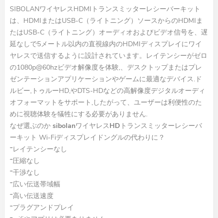
SIBOLANワイヤレスHDMIトランスミッターレシーバーキット
は、HDMIまたはUSB-C（ライトニング）ソースからのHDMIま
たはUSB-C（ライトニング）オーディオおよびビデオ信号を、遅
延なしで5メートル以内の直視線内のHDMIディスプレイにワイ
ヤレスで送信するように設計されています。レイテンシーがゼロ
の1080p@60hzビデオ解像度を体験,、デスクトップまたはプレ
ゼンテーションアプリケーションやゲームに最適なデバイス.ド
ルビー,トゥルーHD,やDTS-HDなどの高解像度デジタルオーディ
オフォーマットをサポート,したがって、ユーザーは利便性のた
めに視聴体験を犠牲にする必要がありません.
なぜ選ぶのか
sibolanワイヤレスHDトランスミッターレシーバ
ーキット
Wi-Fiディスプレイドングルの代わりに？
*レイテンシーなし
*圧縮なし
*干渉なし
*広い伝送帯域幅
*高い伝送速度
*プラグアンドプレイ