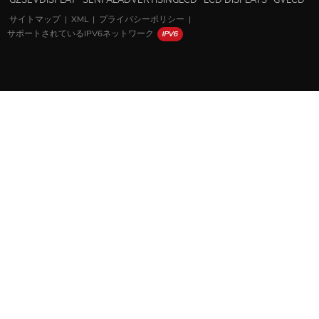
GZSEVDISPLAY
SENPALADVERTISINGLCD
LCD DISPLAYS
GVLCD
サイトマップ
|
XML
|
プライバシーポリシー
|
サポートされているIPV6ネットワーク
家
製品
WHATSAPP
SKYPE