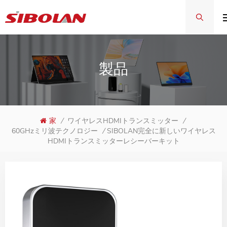
製品
家
/
ワイヤレスHDMIトランスミッター
/
SIBOLAN完全に新しいワイヤレス
60GHzミリ波テクノロジー
/
HDMIトランスミッターレシーバーキット