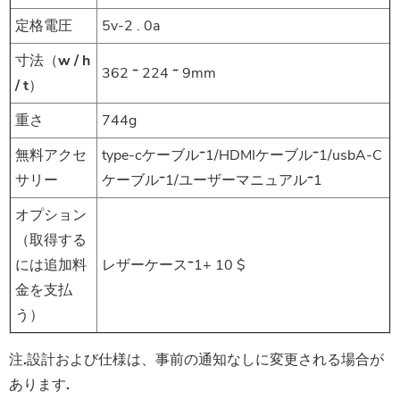
定格電圧
5v-2 . 0a
寸法（w / h
362 * 224 * 9mm
/ t）
重さ
744g
無料アクセ
type-cケーブル*1/HDMIケーブル*1/usbA-C
サリー
ケーブル*1/ユーザーマニュアル*1
オプション
（取得する
には追加料
レザーケース*1+ 10 $
金を支払
う）
注.設計および仕様は、事前の通知なしに変更される場合が
あります.