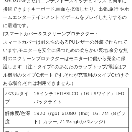
.XBOXONEまたはニンテンドースイッチとマウス.と簡単に
接続できますキーボード.画面を拡張したり、出張,旅行,やホ
ームエンターテインメント.でゲームをプレイしたりするの
に最適です。
[スマートカバー＆スクリーンプロテクター：
スマートカバーは耐久性のあるPUレザーの外装で作られて
います,モニターを安全に保つための柔らかい裏地.余分な無
料のスクリーンプロテクターはモニターに傷から完全に保
護します.（注：タイプCのあなたのラップトップ/電話はフ
ル機能のタイプCポートです.それが充電用のタイプCだけで
ある場合,それは利用できません.）
パネルタイ
16インチTFTIPSLCD（16：9ワイド）LED
プ
バックライト
解像度/色深
1920（rgb）x1080（fhd）16 . 7M（8ビッ
度
ト）カラー, 71％srgbカバレッジ）