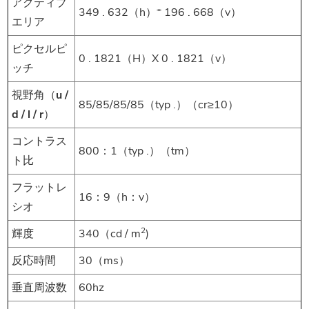
アクティブ
349 . 632（h）* 196 . 668（v）
エリア
ピクセルピ
0 . 1821（H）X 0 . 1821（v）
ッチ
視野角（u /
85/85/85/85（typ .）（cr≥10）
d / l / r）
コントラス
800：1（typ .）（tm）
ト比
フラットレ
16：9（h：v）
シオ
2
輝度
340（cd / m
)
反応時間
30（ms）
垂直周波数
60hz