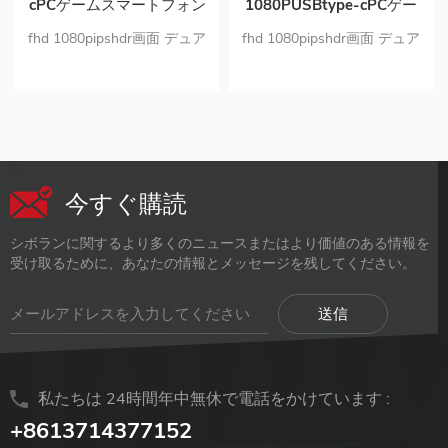
cPCゲームスマートフォン
1080PUSBtype-cPCゲー
ラップトップ用16インチポ
ムポータブルipsモニター
fhd 1080pipshdr画面 デュア
fhd 1080pipshdr画面 デュア
ータブルipsモニター
ルUSBCおよびミニHDMI入
ルUSBCおよびミニHDMI入
力ポータブルモニター PC素
力ポータブルモニター 高品
材の超薄型デザイン ポータ
質のアルミニウム合金の設計
ブルモニターはわずか1.63ポ
ンドです
今すぐ購読
シボランに関するより多くのニュースまたはより価値のある情報を
受け取るために、あなたの情報とメッセージを残してください。
私たちは 24時間年中無休で電話をかけています :
+8613714377152