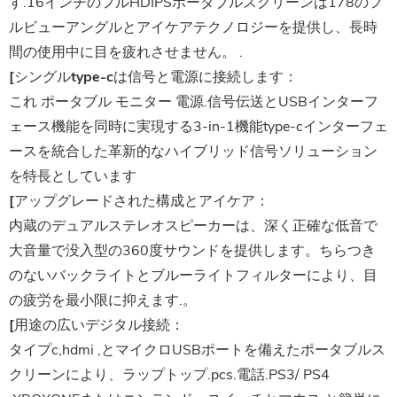
す.16インチのフルHDIPSポータブルスクリーンは178のフ
ルビューアングルとアイケアテクノロジーを提供し、長時
間の使用中に目を疲れさせません。 .
[シングルtype-cは信号と電源に接続します：
これ
ポータブル
モニター
電源.信号伝送とUSBインターフ
ェース機能を同時に実現する3-in-1機能type-cインターフェ
ースを統合した革新的なハイブリッド信号ソリューション
を特長としています
[アップグレードされた構成とアイケア：
内蔵のデュアルステレオスピーカーは、深く正確な低音で
大音量で没入型の360度サウンドを提供します。ちらつき
のないバックライトとブルーライトフィルターにより、目
の疲労を最小限に抑えます.。
[用途の広いデジタル接続：
タイプc,hdmi ,とマイクロUSBポートを備えたポータブルス
クリーンにより、ラップトップ.pcs.電話.PS3/ PS4