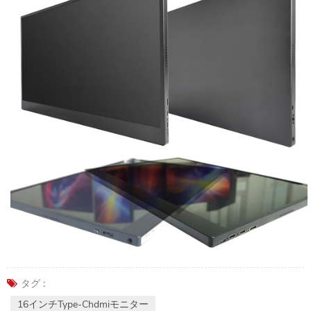
タグ :
16インチtype-Chdmiモニター