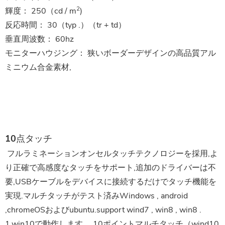
2
輝度：
250（cd / m
)
反応時間：
30（typ .）（tr + td）
垂直周波数：
60hz
モニターハウジング：
狭いボーダーデザインの高品質アル
ミニウム合金素材,
10点タッチ
 フルラミネーションオンセルタッチテクノロジーを採用,よ
り正確で高感度なタッチをサポート,追加のドライバーは不
要,USBケーブルをデバイスに接続するだけでタッチ機能を
実現.マルチタッチがテスト済みWindows , android 
,chromeOSおよびubuntu.support wind7 , win8 , win8 . 
1,win10で動作します。 10ポイントマルチタッチ（wind10