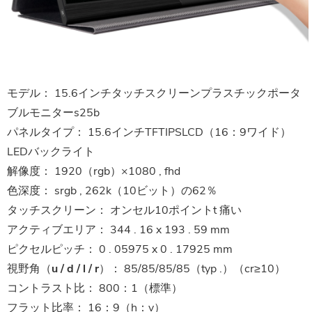
モデル：
15.6インチタッチスクリーンプラスチックポータ
ブルモニターs25b
パネルタイプ：
15.6インチTFTIPSLCD（16：9ワイド）
LEDバックライト
解像度：
1920（rgb）×1080 , fhd
色深度：
srgb , 262k（10ビット）の62％
タッチスクリーン：
オンセル10ポイントt
痛い
アクティブエリア：
344 . 16 x 193 . 59 mm
ピクセルピッチ：
0 . 05975 x 0 . 17925 mm
視野角（u / d / l / r）：
85/85/85/85（typ .）（cr≥10）
コントラスト比：
800：1（標準）
フラット比率：
16：9（h：v）