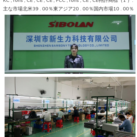
KC , rohs , CE , CE , CE , FCC , rohs , CE , CE特許商標（1 ）.
主な市場北米39 . 00％東アジア20 . 00％国内市場10 . 00％