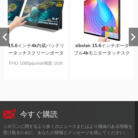
15.6インチ4k内蔵バッテリ
sibolan 15.6インチポータ
ータッチスクリーンポータ
ブル4kモニタータッチスク
ブルモニターforps5サポー
リーン内蔵バッテリー
FHD 1080pipshdr画面 10ポ
トmactouch
10000mahラップトップサ
イント静電容量式タッチスク
ポート用ポータブルモニタ
リーンモニターは
ーps5用OEM
win10touchをサポートしま
す デュアルUSBcおよびミニ
HDMI入力ポートモニター
今すぐ購読
シボランに関するより多くのニュースまたはより価値のある情報を
受け取るために、あなたの情報とメッセージを残してください。