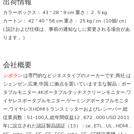
出荷情報
カラーボックス：
43 * 28 * 9 cm
重さ：
2 . 5 kg
カートン：
42 * 40 * 56 cm
重さ：
25 kg / cn（10個/ cn）
(
設計および仕様は、事前の通知なしに変更される場合があ
ります.。
)
会社概要
シボラン
は専門的なビジネスタイプのメーカーです,商社.は
シェンゼン,広東,中国.に拠点を置いています主な製品：ポー
タブルモニター,4Kポータブルタッチスクリーンモニター,ワ
イヤレスポータブルモニター,ゲーミングポータブルモニタ
ー,ワイヤレスHDMIトランスミッターおよびレシーバー.総
従業員数：51-100人,総年間収益12 , 672 , 000 USD 2011
年に設立された認証製品認証（13）：ce , ETL , UL , HDMI ,