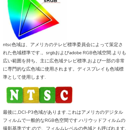
ntsc色域は、アメリカのテレビ標準委員会によって策定さ
れた色域標準です.。srgbおよびadobe RGB色域空間.よりも
広い範囲を持ち、主に広色域テレビ標準,および一部の非常
に専門的な広色域に使用されます。ディスプレイも色域標
準として使用します.
最後に,DCI-P3色域があります.これはアメリカのデジタル
フィルムで一般的なRGB色空間です.ハリウッドフィルムの
撮影基準です,ので、フィルムレベルの色域とも呼ばれます.